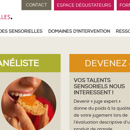
CONTACT
ESPACE DÉGUSTATEURS
FORM
DES SENSORIELLES
DOMAINES D'INTERVENTION
RESS
ANÉLISTE
DEVENEZ
VOS TALENTS
SENSORIELS NOUS
INTERESSENT !
Devenir « juge expert »
donne du poids à la qualit
de votre jugement lors de
l’évaluation descriptive d’
produit de grande