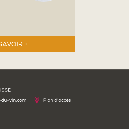
SAVOIR +
OUSSE
-du-vin.com
Plan d'accès